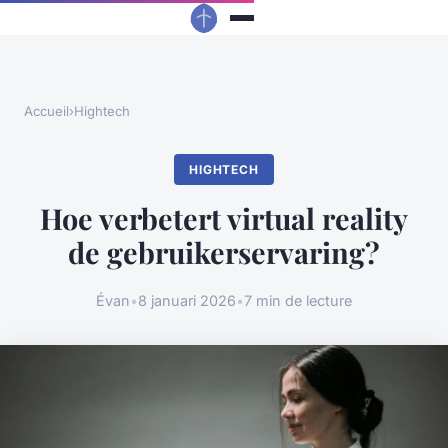
Accueil
›
Hightech
HIGHTECH
Hoe verbetert virtual reality
de gebruikerservaring?
Évan
•
8 januari 2026
•
7 min de lecture